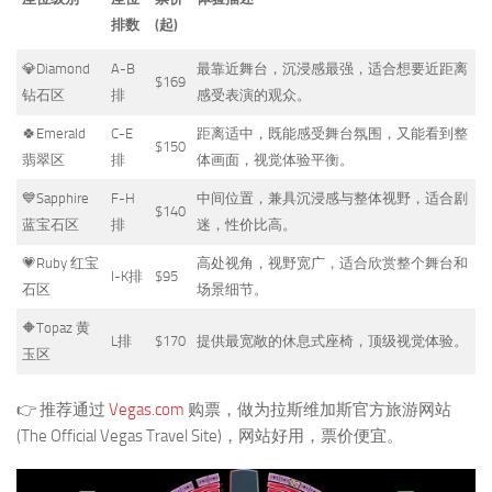
排数
(起)
💎Diamond
A-B
最靠近舞台，沉浸感最强，适合想要近距离
$169
钻石区
排
感受表演的观众。
🍀Emerald
C-E
距离适中，既能感受舞台氛围，又能看到整
$150
翡翠区
排
体画面，视觉体验平衡。
💙Sapphire
F-H
中间位置，兼具沉浸感与整体视野，适合剧
$140
蓝宝石区
排
迷，性价比高。
💗Ruby 红宝
高处视角，视野宽广，适合欣赏整个舞台和
I-K排
$95
石区
场景细节。
🔶Topaz 黄
L排
$170
提供最宽敞的休息式座椅，顶级视觉体验。
玉区
👉 推荐通过
Vegas.com
购票，做为拉斯维加斯官方旅游网站
(The Official Vegas Travel Site)，网站好用，票价便宜。