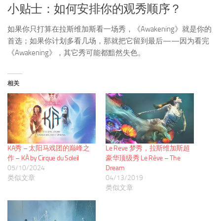
小贴士：如何安排你的观秀顺序？
如果你只打算在拉斯维加斯看一场秀，《Awakening》就是你的
首选；如果你计划多看几场，那就把它留到最后——因为看完
《Awakening》，其它秀可能都黯然失色。
相关
KA秀 – 太阳马戏团的巅峰之
Le Reve 梦秀，拉斯维加斯超
作 – KÀ by Cirque du Soleil
豪华顶级秀 Le Rêve – The
05/10/2024
Dream
类似文章
04/13/2019
类似文章