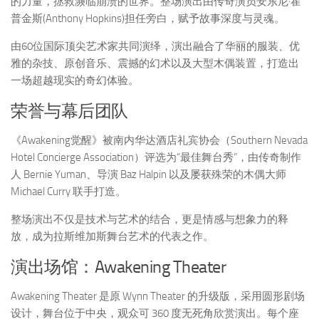
的力量，拯救濒临崩溃的世界。整场演出由传奇演员安东尼·霍
普金斯(
Anthony Hopkins
)担任旁白，赋予故事深度与灵魂。
由60位国际顶尖艺术家共同演绎，演出融合了华丽的服装、优
雅的杂技、原创音乐、震撼的幻术以及大型木偶装置，打造出
一场超越现实的奇幻体验。
荣誉与幕后团队
《Awakening觉醒》被南内华达酒店礼宾协会（Southern Nevada
Hotel Concierge Association）评选为“最佳舞台秀”，由传奇制作
人 Bernie Yuman、导演 Baz Halpin 以及屡获殊荣的木偶大师
Michael Curry 联手打造。
整场演出不仅是技术与艺术的结合，更是情感与想象力的释
放，成为拉斯维加斯舞台艺术的代表之作。
演出场馆：Awakening Theater
Awakening Theater 是原 Wynn Theater 的升级版，采用圆形剧场
设计，舞台位于中央，观众可 360 度无死角欣赏演出。每个座