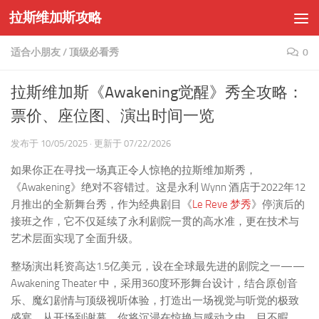
拉斯维加斯攻略
Skip to content
适合小朋友
/
顶级必看秀
0
拉斯维加斯《Awakening觉醒》秀全攻略：
票价、座位图、演出时间一览
发布于
10/05/2025
· 更新于
07/22/2026
如果你正在寻找一场真正令人惊艳的拉斯维加斯秀，
《Awakening》绝对不容错过。这是永利 Wynn 酒店于2022年12
月推出的全新舞台秀，作为经典剧目《
Le Reve 梦秀
》停演后的
接班之作，它不仅延续了永利剧院一贯的高水准，更在技术与
艺术层面实现了全面升级。
整场演出耗资高达1.5亿美元，设在全球最先进的剧院之一——
Awakening Theater 中，采用360度环形舞台设计，结合原创音
乐、魔幻剧情与顶级视听体验，打造出一场视觉与听觉的极致
盛宴。从开场到谢幕，你将沉浸在惊艳与感动之中，目不暇