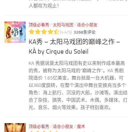
人都叹为观止！
顶级必看秀
/
太阳马戏团
/
适合小朋友
(4.4/5)
3268条评论
KA秀 – 太阳马戏团的巅峰之作 –
KÀ by Cirque du Soleil
KA 秀据说是太阳马戏团有史以来制作成本最高
的秀，被称为太阳马戏的“巅峰之作”。KA 秀剧
院造价 1.65亿美金，舞台就是一台大机器，可
以360度旋转，在整个演出中舞台变换充当多个
角色：海上航行、沉没的大船，沙滩等。演出结
合了杂技、搞笑、中国武术、木偶、多媒体、灯
光、音乐、烟火等效果，孩子特别喜欢。
顶级必看秀
/
适合小朋友
/
魔术