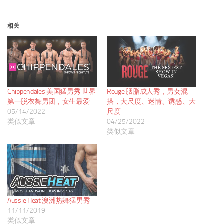
相关
Chippendales 美国猛男秀 世界
Rouge 胭脂成人秀，男女混
第一脱衣舞男团，女生最爱
搭，大尺度、迷情、诱惑、大
05/14/2022
尺度
类似文章
04/25/2022
类似文章
Aussie Heat 澳洲热舞猛男秀
11/11/2019
类似文章