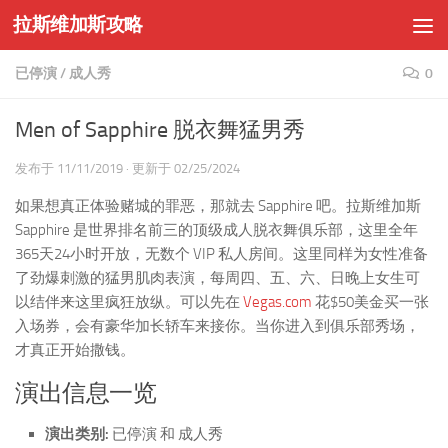
拉斯维加斯攻略
Skip to content
已停演
/
成人秀
0
Men of Sapphire 脱衣舞猛男秀
发布于
11/11/2019
· 更新于
02/25/2024
如果想真正体验赌城的罪恶，那就去 Sapphire 吧。拉斯维加斯
Sapphire 是世界排名前三的顶级成人脱衣舞俱乐部，这里全年
365天24小时开放，无数个 VIP 私人房间。这里同样为女性准备
了劲爆刺激的猛男肌肉表演，每周四、五、六、日晚上女生可
以结伴来这里疯狂放纵。可以先在
Vegas.com
花$50美金买一张
入场券，会有豪华加长轿车来接你。当你进入到俱乐部秀场，
才真正开始撒钱。
演出信息一览
演出类别:
已停演 和 成人秀