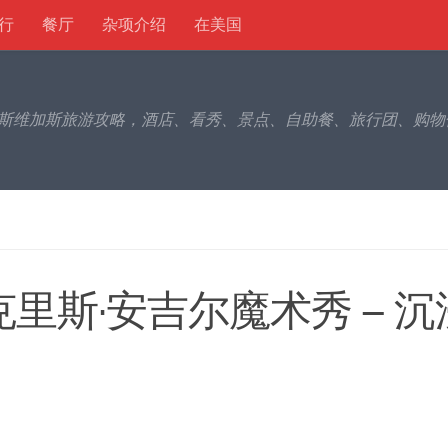
行
餐厅
杂项介绍
在美国
gas 拉斯维加斯旅游攻略，酒店、看秀、景点、自助餐、旅行团、购
freak 克里斯·安吉尔魔术秀 – 