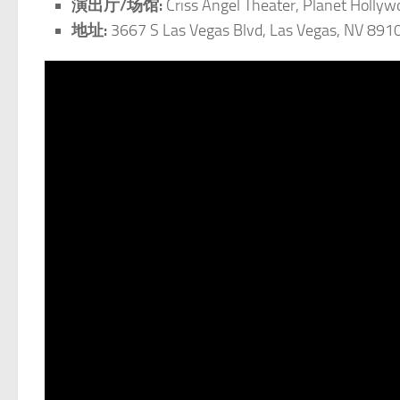
演出厅/场馆:
Criss Angel Theater, Planet Hollyw
地址:
3667 S Las Vegas Blvd, Las Vegas, NV 891