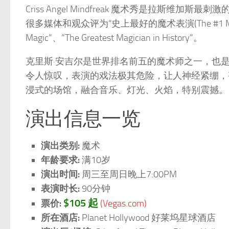
Criss Angel Mindfreak 魔术秀是拉
很多媒体和观众评为“史上最好的魔术表演(The #1 Magic Show o
Magic”、”The Greatest Magician in History”。
克里斯·安吉尔是世界排名前五的魔术师之一，也
令人惊叹，表演的戏法极其危险，让人神经紧绷，
浸式的场馆，融合音乐、灯光、火焰，特别震撼。
演出信息一览
演出类别:
魔术
年龄要求:
满10岁
演出时间:
周三至周日晚上7:00PM
表演时长:
90分钟
$105 起
票价:
(Vegas.com)
所在酒店:
Planet Hollywood 好莱坞星球酒店