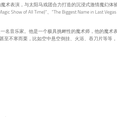
斯维加斯最刺激的魔术表演，与太阳马戏团合力打造的沉浸式激情魔幻体
f All Time)”、”The Biggest Name in Last Vegas
是一名音乐家。他是一个极具挑衅性的魔术师，他的魔术
甚至不寒而栗，比如空中悬空倒挂、火浴、吞刀片等等，