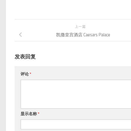
上一篇
凯撒皇宫酒店 Caesars Palace
发表回复
评论
*
显示名称
*