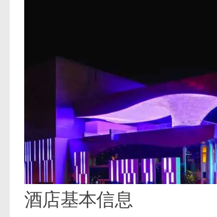
酒店基本信息