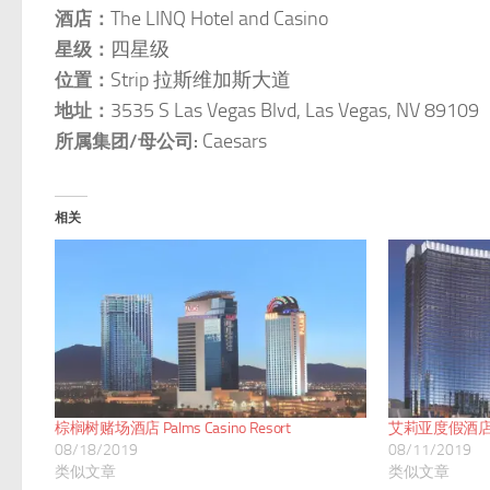
The LINQ Hotel and Casino
酒店：
四星级
星级：
Strip 拉斯维加斯大道
位置：
3535 S Las Vegas Blvd, Las Vegas, NV 89109
地址：
Caesars
所属集团/母公司:
相关
棕榈树赌场酒店 Palms Casino Resort
艾莉亚度假酒店 ARI
08/18/2019
08/11/2019
类似文章
类似文章