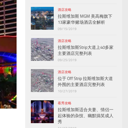
酒店攻略
拉斯维加斯 MGM 美高梅旗下
13家豪华赌场酒店全解析
09/15/2019
酒店攻略
拉斯维加斯Strip大道上40多家
主要酒店完整列表
09/25/2019
酒店攻略
位于 Off Strip 拉斯维加斯大道
外围的主要酒店完整列表
10/27/2019
看秀攻略
拉斯维加斯适合夫妻、情侣一
起体验的杂技、幽默搞笑成人
秀