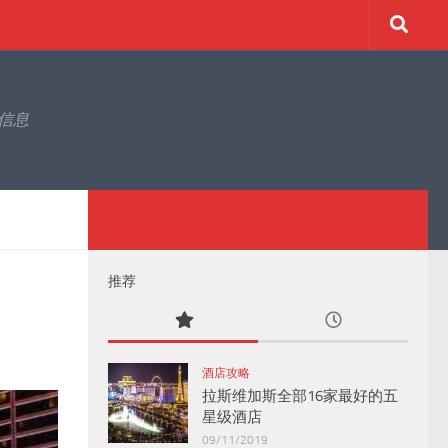
物信息
推荐
酒店攻略
拉斯维加斯全部16家最好的五
星级酒店
09/11/2019