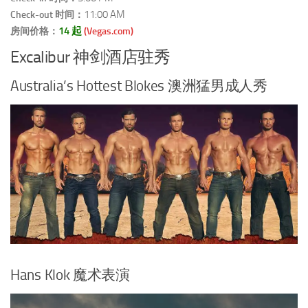
11:00 AM
Check-out 时间：
14 起
房间价格：
(Vegas.com)
Excalibur 神剑酒店驻秀
Australia’s Hottest Blokes 澳洲猛男成人秀
Hans Klok 魔术表演