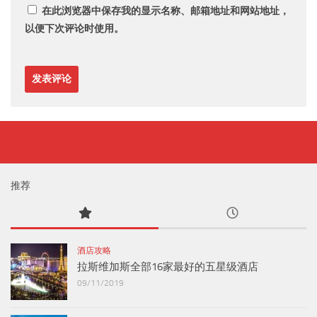
在此浏览器中保存我的显示名称、邮箱地址和网站地址，
以便下次评论时使用。
推荐
酒店攻略
拉斯维加斯全部16家最好的五星级酒店
09/11/2019