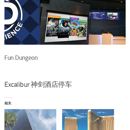
Fun Dungeon
Excalibur 神剑酒店停车
相关