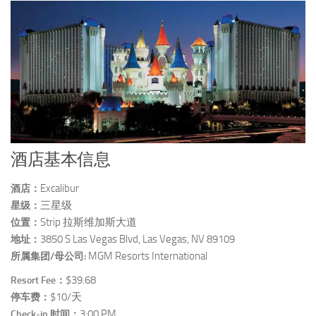
酒店基本信息
Excalibur
酒店：
三星级
星级：
Strip 拉斯维加斯大道
位置：
3850 S Las Vegas Blvd, Las Vegas, NV 89109
地址：
MGM Resorts International
所属集团/母公司:
$39.68
Resort Fee：
$10/天
停车费：
3:00 PM
Check-in 时间：